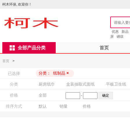
柯木环保, 欢迎你！
优惠
新品
屏
硒鼓
全部产品分类
首页
首页
>
分类：
纸制品
×
已选择
分类
厨房纸巾
盒装抽取式面纸
平板卫生纸
价格
全部
-
排序方式
默认
销量
价格