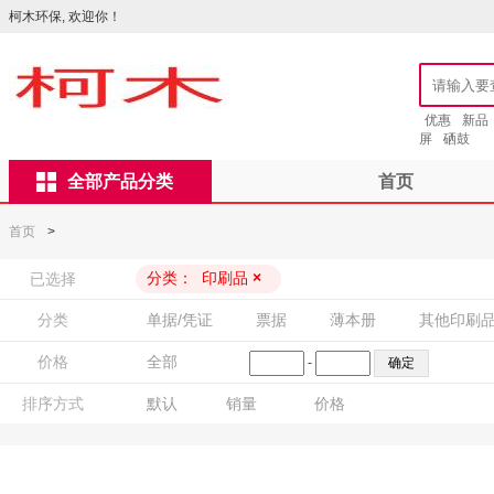
柯木环保, 欢迎你！
优惠
新品
屏
硒鼓
全部产品分类
首页
首页
>
分类：
印刷品
×
已选择
分类
单据/凭证
票据
薄本册
其他印刷
价格
全部
-
排序方式
默认
销量
价格