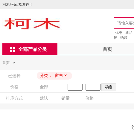
柯木环保, 欢迎你！
优惠
新品
屏
硒鼓
全部产品分类
首页
首页
>
分类：
窗帘
×
已选择
价格
全部
-
排序方式
默认
销量
价格