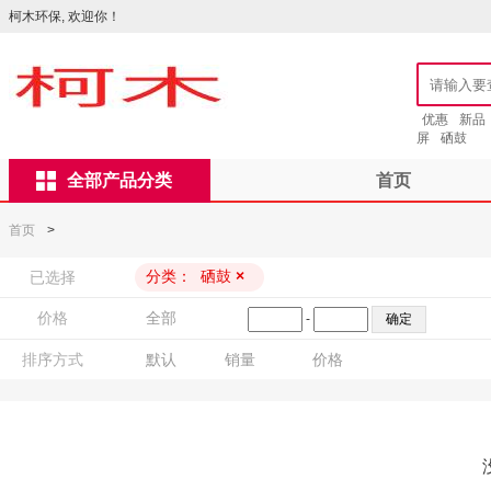
柯木环保, 欢迎你！
优惠
新品
屏
硒鼓
全部产品分类
首页
首页
>
分类：
硒鼓
×
已选择
价格
全部
-
排序方式
默认
销量
价格