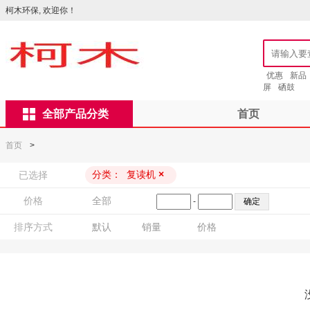
柯木环保, 欢迎你！
优惠
新品
屏
硒鼓
全部产品分类
首页
首页
>
分类：
复读机
×
已选择
价格
全部
-
排序方式
默认
销量
价格