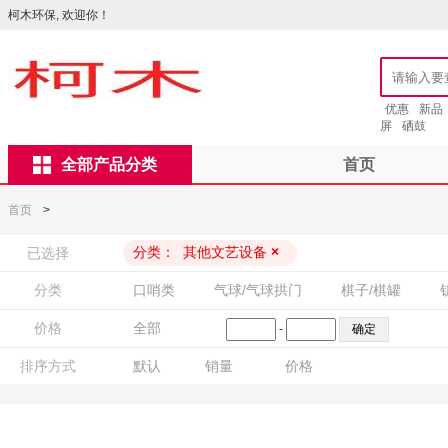
柯木环保, 欢迎你！
优惠
新品
屏
硒鼓
全部产品分类
首页
首页
>
分类：
其他文艺设备
×
已选择
分类
口哨类
气球/气球拱门
棋子/棋罐
价格
全部
-
排序方式
默认
销量
价格