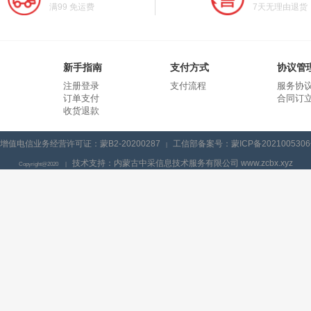
满99 免运费
7天无理由退货
新手指南
支付方式
协议管
注册登录
支付流程
服务协
订单支付
合同订
收货退款
增值电信业务经营许可证：蒙B2-20200287
工信部备案号：蒙ICP备2021005306
|
技术支持：内蒙古中采信息技术服务有限公司 www.zcbx.xyz
Copyright@2020
|